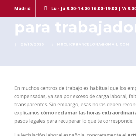
Reclamar horas
Madrid
Lu - Ju 9:00-14:00 16:00-19:00 | Vi 9:0
para trabajado
26/10/2025
MRCLICKBARCELONA@GMAIL.COM
En muchos centros de trabajo es habitual que los em
compensadas, ya sea por exceso de carga laboral, fal
transparentes. Sin embargo, esas horas deben recono
explicamos
cómo reclamar las horas extraordinar
pasos legales para recuperar lo que te corresponde.
La legislación laboral española, concretamente el
art