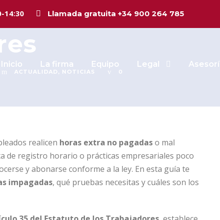
 extra no pagada
0-14:30
Llamada gratuita +34 900 264 785
res
Inicio
La firma
Equipo
Legal
Asesorí
ACTUALIDAD
,
NOTICIAS
0
pleados realicen
horas extra no pagadas
o mal
ta de registro horario o prácticas empresariales poco
cerse y abonarse conforme a la ley. En esta guía te
ias impagadas
, qué pruebas necesitas y cuáles son los
ículo 35 del Estatuto de los Trabajadores
, establece