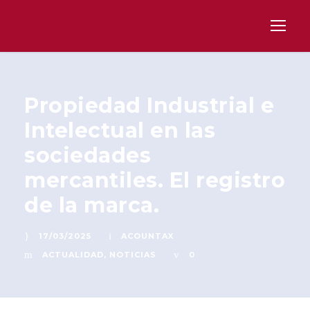
Propiedad Industrial e
Intelectual en las
sociedades
mercantiles. El registro
de la marca.
17/03/2025
ACOUNTAX
ACTUALIDAD
,
NOTICIAS
0