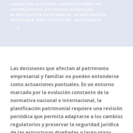
GIBRALTAR
,
HACIENDA
,
JURISDICCIONES NO
COOPERATIVAS
,
PATRIMONIO FAMILIAR
,
PLANIFICACIÓN PATRIMONIAL
,
PLANIFICACIÓN
SUCESORIA
,
PROTECCIÓN DEL PATRIMONIO
0
Las decisiones que afectan al patrimonio
empresarial y familiar no pueden entenderse
como actuaciones puntuales. En un entorno
marcado por la evolución constante de la
normativa nacional e internacional, la
planificación patrimonial requiere una revisión
periódica que permita adaptarse a los cambios
regulatorios y preservar la seguridad jurídica
de las estructuras diseñadas a largo plazo.