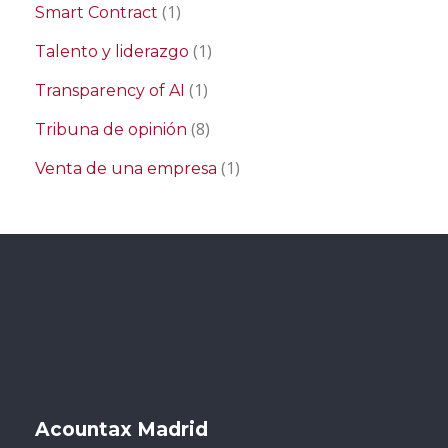
(1)
Smart Contract
(1)
Talento y liderazgo
(1)
Transparency of AI
(8)
Tribuna de opinión
(1)
Venta de una empresa
Acountax Madrid