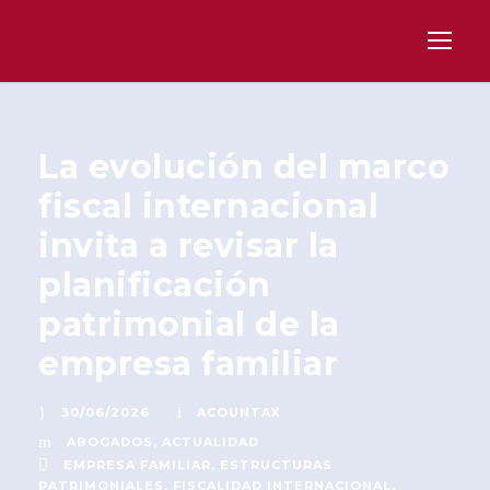
La evolución del marco
fiscal internacional
invita a revisar la
planificación
patrimonial de la
empresa familiar
30/06/2026
ACOUNTAX
ABOGADOS
,
ACTUALIDAD
EMPRESA FAMILIAR
,
ESTRUCTURAS
PATRIMONIALES
,
FISCALIDAD INTERNACIONAL
,