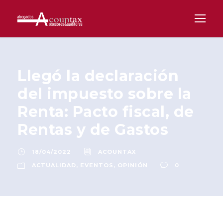
Llegó la declaración
del impuesto sobre la
Renta: Pacto fiscal, de
Rentas y de Gastos
18/04/2022
ACOUNTAX
ACTUALIDAD
,
EVENTOS
,
OPINIÓN
0