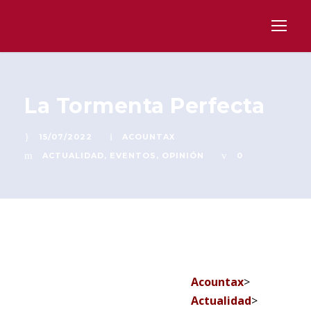
La Tormenta Perfecta
15/07/2022
ACOUNTAX
ACTUALIDAD
,
EVENTOS
,
OPINIÓN
0
Acountax
>
Actualidad
>