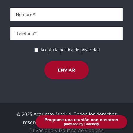
Acepto la política de privacidad
© 2025 Acountax Madrid. Todos los derechos
Programe una reunión con nosotros
reservados.
Avisos Legales, Política de
powered by Calendly
Privacidad y Política de Cookies.