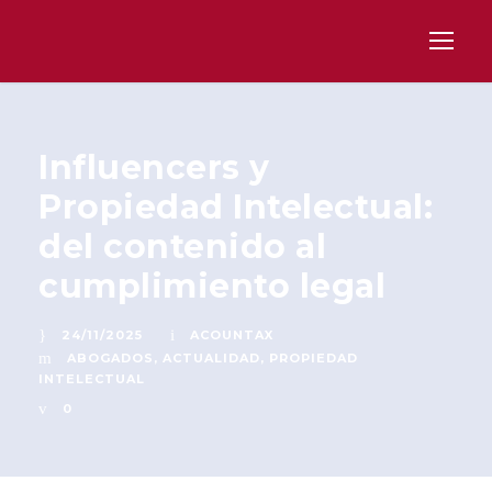
Influencers y
Propiedad Intelectual:
del contenido al
cumplimiento legal
24/11/2025
ACOUNTAX
ABOGADOS
,
ACTUALIDAD
,
PROPIEDAD
INTELECTUAL
0