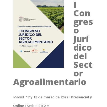
I
Con
gres
o
Jurí
dico
del
Sect
or
Agroalimentario
Madrid,
17 y 18 de marzo de 2022
I
Presencial y
Online
I Sede del ICAM