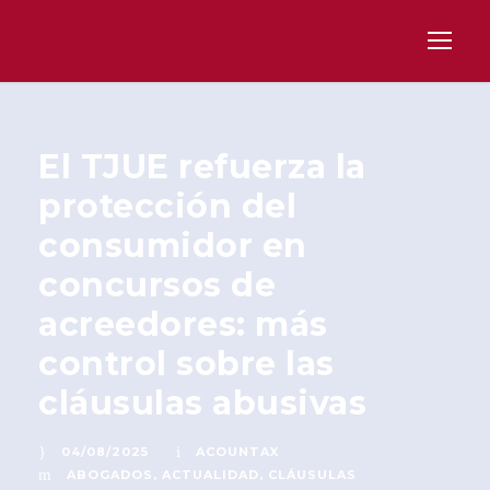
El TJUE refuerza la
protección del
consumidor en
concursos de
acreedores: más
control sobre las
cláusulas abusivas
04/08/2025
ACOUNTAX
ABOGADOS
,
ACTUALIDAD
,
CLÁUSULAS