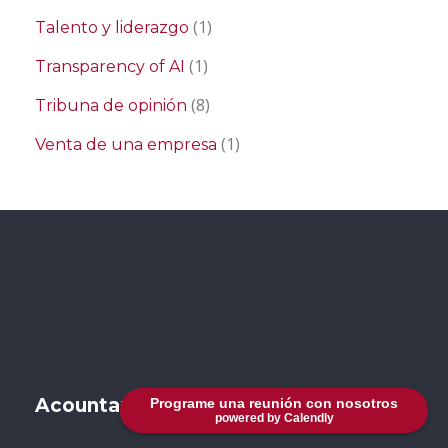
(1)
Talento y liderazgo
(1)
Transparency of AI
(8)
Tribuna de opinión
(1)
Venta de una empresa
Acountax Madrid
Programe una reunión con nosotros
powered by Calendly