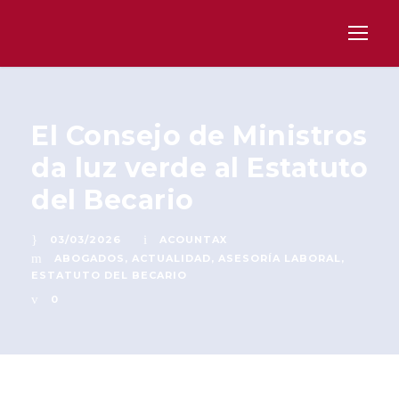
El Consejo de Ministros
da luz verde al Estatuto
del Becario
03/03/2026
ACOUNTAX
ABOGADOS
,
ACTUALIDAD
,
ASESORÍA LABORAL
,
ESTATUTO DEL BECARIO
0