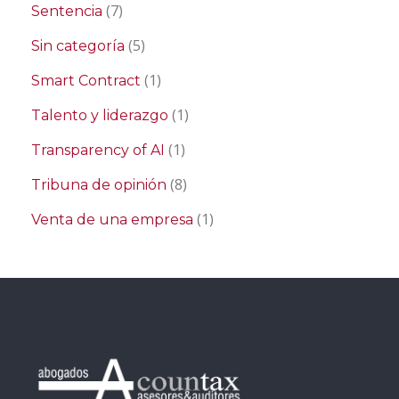
(7)
Sentencia
(5)
Sin categoría
(1)
Smart Contract
(1)
Talento y liderazgo
(1)
Transparency of AI
(8)
Tribuna de opinión
(1)
Venta de una empresa