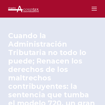
Cuando la
Administración
Tributaria no todo lo
puede; Renacen los
derechos de los
maltrechos
contribuyentes: la
sentencia que tumba
el modelo 720, un gran