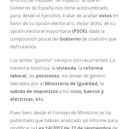
anuncio de medidas “de impacto” al que el
Gobierno de España nos tiene acostumbrado,
para, desde el Ejecutivo, tratar de arañar
votos
en
favor de su opción electoral o, mejor dicho, de su
opción electoral mayoritaria
(PSOE)
, dada la
composición plural del
Gobierno
de coalición que
disfrutamos.
Los temas “gancho” siempre son recurrentes. La
memoria histórica, la
vivienda
, la
reforma
laboral
, las
pensiones
, los temas de género
liderados por el
Ministerio de Igualdad,
la
subida de impuestos
a los
ricos, bancos y
eléctricas, etc.
Pues bien, desde el Consejo de Ministros se ha
publicitado que habían analizado un informe para
modificar la
Ley 14/2013 de 27 de septiembre
de