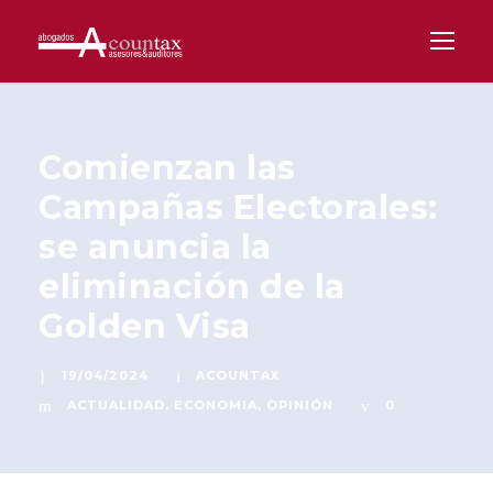
Comienzan las
Campañas Electorales:
se anuncia la
eliminación de la
Golden Visa
19/04/2024
ACOUNTAX
ACTUALIDAD
,
ECONOMIA
,
OPINIÓN
0