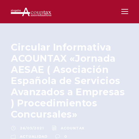
Circular Informativa
ACOUNTAX «Jornada
AESAE ( Asociación
Española de Servicios
Avanzados a Empresas
) Procedimientos
Concursales»
26/03/2021
ACOUNTAX
ACTUALIDAD
0