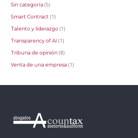
(5)
Sin categoría
(1)
Smart Contract
(1)
Talento y liderazgo
(1)
Transparency of AI
(8)
Tribuna de opinión
(1)
Venta de una empresa