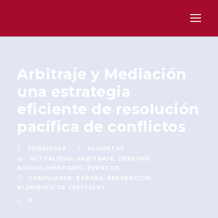
Arbitraje y Mediación
una estrategia
eficiente de resolución
pacífica de conflictos
05/06/2024
ACOUNTAX
ACTUALIDAD
,
ARBITRAJE
,
DERECHO
AGROALIMENTARIO
,
EVENTOS
COMPLIANCE; ESPAÑA; PREVENCIÓN;
BLANQUEO DE CAPITALES
0