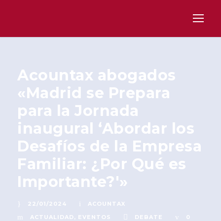
Acountax abogados
«Madrid se Prepara
para la Jornada
inaugural ‘Abordar los
Desafíos de la Empresa
Familiar: ¿Por Qué es
Importante?'»
22/01/2024
ACOUNTAX
ACTUALIDAD
,
EVENTOS
DEBATE
0