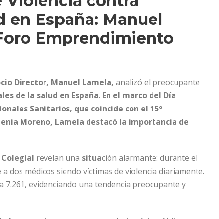
 Violencia contra
ud en España: Manuel
 Foro Emprendimiento
cio Director, Manuel Lamela,
analizó el preocupante
les de la salud en España
.
En el marco del Día
onales Sanitarios, que coincide con el 15º
Eugenia Moreno, Lamela destacó la importancia de
 Colegial
revelan una
situa
ción alarmante: durante el
e a dos médicos siendo víctimas de violencia diariamente.
o a 7.261, evidenciando una tendencia preocupante y