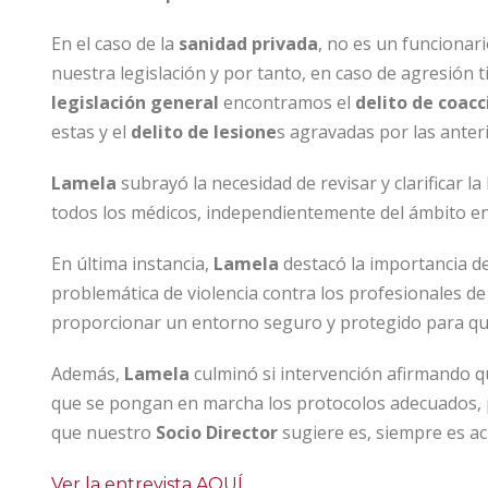
En el caso de la
sanidad privada
, no es un funcionar
nuestra legislación y por tanto, en caso de agresión ti
legislación general
encontramos el
delito de coac
estas y el
delito de lesione
s agravadas por las anter
Lamela
subrayó la necesidad de revisar y clarificar l
todos los médicos, independientemente del ámbito en 
En última instancia,
Lamela
destacó la importancia d
problemática de violencia contra los profesionales de
proporcionar un entorno seguro y protegido para qui
Además,
Lamela
culminó si intervención afirmando qu
que se pongan en marcha los protocolos adecuados, pe
que nuestro
Socio Director
sugiere es, siempre es a
Ver la entrevista AQUÍ