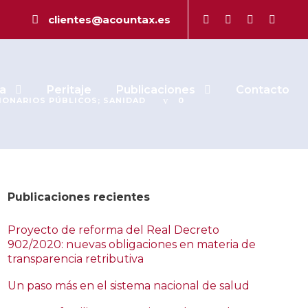
» consultas
clientes@acountax.es
a
Peritaje
Publicaciones
Contacto
IONARIOS PÚBLICOS; SANIDAD
0
Publicaciones recientes
Proyecto de reforma del Real Decreto
902/2020: nuevas obligaciones en materia de
transparencia retributiva
Un paso más en el sistema nacional de salud