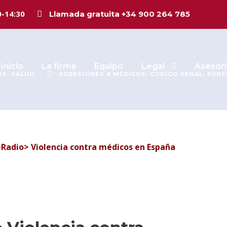
ados «en directo
0-14:30
Llamada gratuita +34 900 264 785
Inicio
La firma
Equipo
Legal
Asesorí
AS
,
SALUD
AGRESIONES A MÉDICOS; CODIGO PENAL; FUNC
>Radio> Violencia contra médicos en España