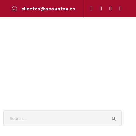
clientes@acountax.es
a
Peritaje
Publicaciones
Contacto