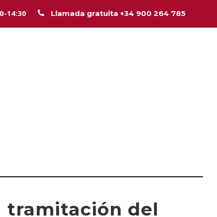
00-14:30
Llamada gratuita +34 900 264 785
Inicio
La firma
Equipo
Legal
Asesorí
a tramitación del