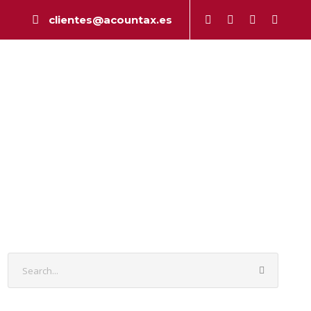
clientes@acountax.es
a
Peritaje
Publicaciones
Contacto