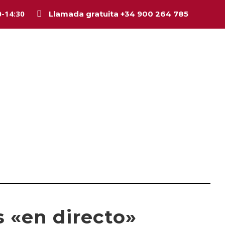
0-14:30
Llamada gratuita +34 900 264 785
Inicio
La firma
Equipo
Legal
Asesorí
 «en directo»