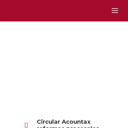
Day
SEPTIEMBRE 21, 2020
Circular Acountax