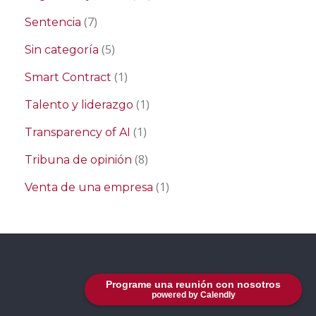
(7)
Sentencia
(5)
Sin categoría
(1)
Smart Contract
(1)
Talento y liderazgo
(1)
Transparency of AI
(8)
Tribuna de opinión
(1)
Venta de una empresa
Programe una reunión con nosotros
powered by Calendly