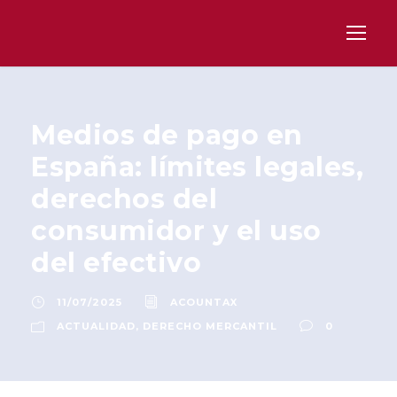
Medios de pago en
España: límites legales,
derechos del
consumidor y el uso
del efectivo
11/07/2025
ACOUNTAX
ACTUALIDAD
,
DERECHO MERCANTIL
0