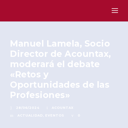
Manuel Lamela, Socio
Director de Acountax,
moderará el debate
«Retos y
Oportunidades de las
Profesiones»
28/06/2024
ACOUNTAX
ACTUALIDAD
,
EVENTOS
0