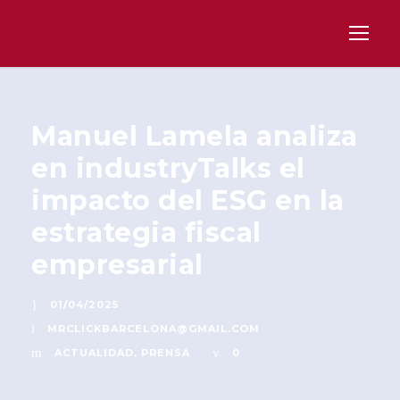
Manuel Lamela analiza
en industryTalks el
impacto del ESG en la
estrategia fiscal
empresarial
01/04/2025
MRCLICKBARCELONA@GMAIL.COM
ACTUALIDAD
,
PRENSA
0