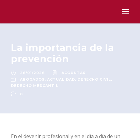
La importancia de la
prevención
26/01/2026
ACOUNTAX
ABOGADOS
,
ACTUALIDAD
,
DERECHO CIVIL
,
DERECHO MERCANTIL
0
En el devenir profesional y en el día a día de un