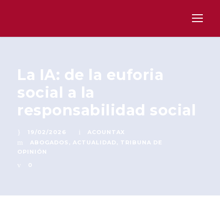
La IA: de la euforia
social a la
responsabilidad social
19/02/2026
ACOUNTAX
ABOGADOS
,
ACTUALIDAD
,
TRIBUNA DE
OPINIÓN
0