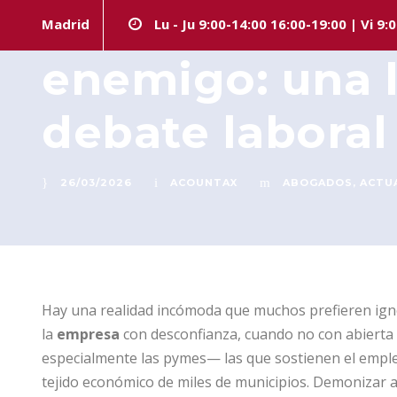
La empresa no 
Madrid
Lu - Ju 9:00-14:00 16:00-19:00 | Vi 9:
enemigo: una l
debate laboral
26/03/2026
ACOUNTAX
ABOGADOS
,
ACTU
Hay una realidad incómoda que muchos prefieren igno
la
empresa
con desconfianza, cuando no con abierta 
especialmente las pymes— las que sostienen el empleo,
tejido económico de miles de municipios. Demonizar al