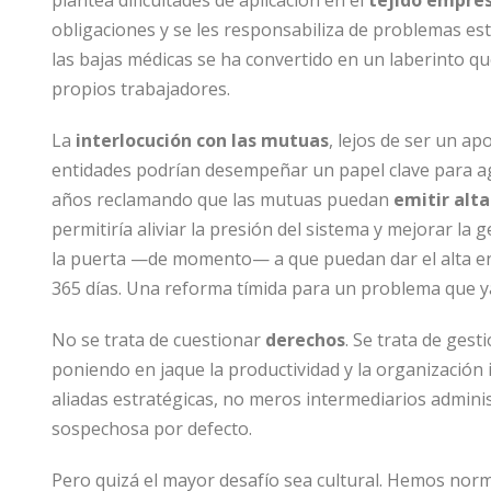
plantea dificultades de aplicación en el
tejido empres
obligaciones y se les responsabiliza de problemas es
las bajas médicas se ha convertido en un laberinto q
propios trabajadores.
La
interlocución con las mutuas
, lejos de ser un ap
entidades podrían desempeñar un papel clave para agi
años reclamando que las mutuas puedan
emitir alt
permitiría aliviar la presión del sistema y mejorar la 
la puerta —de momento— a que puedan dar el alta en
365 días. Una reforma tímida para un problema que y
No se trata de cuestionar
derechos
. Se trata de ges
poniendo en jaque la productividad y la organizació
aliadas estratégicas, no meros intermediarios adminis
sospechosa por defecto.
Pero quizá el mayor desafío sea cultural. Hemos nor