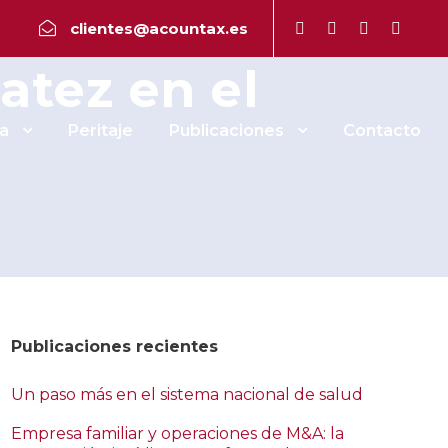
endo el
clientes@acountax.es
atez en el
a
Peritaje
Publicaciones
Contacto
Publicaciones recientes
Un paso más en el sistema nacional de salud
Empresa familiar y operaciones de M&A: la