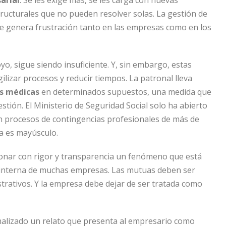
arial
. Se les exige más, se les carga con nuevas
tructurales que no pueden resolver solas. La gestión de
ue genera frustración tanto en las empresas como en los
oyo, sigue siendo insuficiente. Y, sin embargo, estas
lizar procesos y reducir tiempos. La patronal lleva
as médicas
en determinados supuestos, una medida que
gestión. El Ministerio de Seguridad Social solo ha abierto
 procesos de contingencias profesionales de más de
a es mayúsculo.
tionar con rigor y transparencia un fenómeno que está
n interna de muchas empresas. Las mutuas deben ser
trativos. Y la empresa debe dejar de ser tratada como
malizado un relato que presenta al empresario como