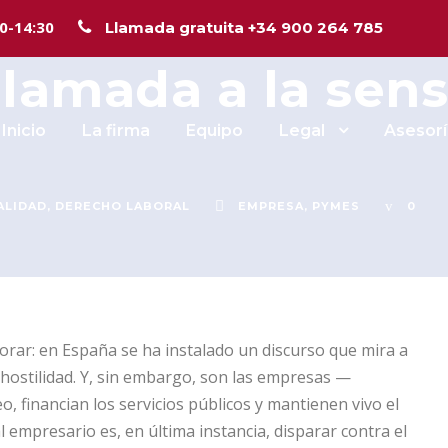
puede seguir si
00-14:30
Llamada gratuita +34 900 264 785
lamada a la sens
Inicio
La firma
Equipo
Legal
Asesorí
ALIDAD
,
DERECHO LABORAL
EMPRESA
,
PYMES
0
rar: en España se ha instalado un discurso que mira a
hostilidad. Y, sin embargo, son las empresas —
 financian los servicios públicos y mantienen vivo el
 empresario es, en última instancia, disparar contra el