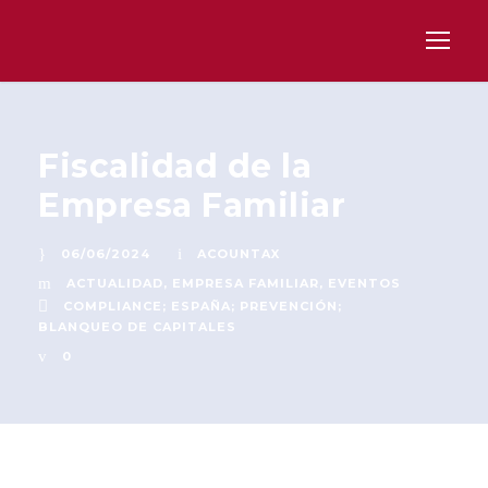
Fiscalidad de la
Empresa Familiar
06/06/2024
ACOUNTAX
ACTUALIDAD
,
EMPRESA FAMILIAR
,
EVENTOS
COMPLIANCE; ESPAÑA; PREVENCIÓN;
BLANQUEO DE CAPITALES
0