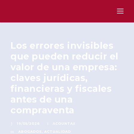
Los errores invisibles
que pueden reducir el
valor de una empresa:
claves jurídicas,
financieras y fiscales
antes de una
compraventa
19/05/2026
ACOUNTAX
ABOGADOS
,
ACTUALIDAD