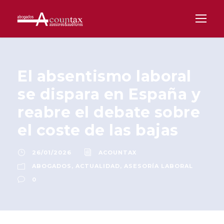
El absentismo laboral
se dispara en España y
reabre el debate sobre
el coste de las bajas
26/01/2026
ACOUNTAX
ABOGADOS
,
ACTUALIDAD
,
ASESORÍA LABORAL
0