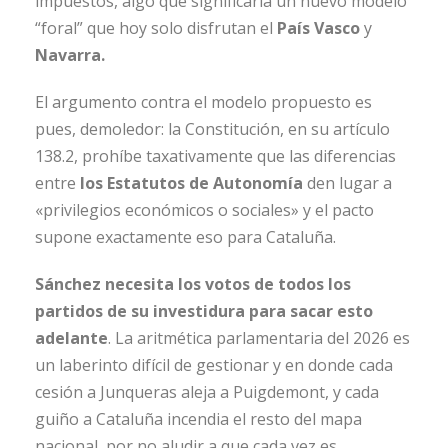
impuestos, algo que significaría un nuevo modelo
“foral” que hoy solo disfrutan el
País Vasco
y
Navarra.
El argumento contra el modelo propuesto es
pues, demoledor: la Constitución, en su artículo
138.2, prohíbe taxativamente que las diferencias
entre
los Estatutos de Autonomía
den lugar a
«privilegios económicos o sociales» y el pacto
supone exactamente eso para Cataluña.
Sánchez necesita los votos de todos los
partidos de su investidura para sacar esto
adelante
. La aritmética parlamentaria del 2026 es
un laberinto difícil de gestionar y en donde cada
cesión a Junqueras aleja a Puigdemont, y cada
guiño a Cataluña incendia el resto del mapa
nacional, por no aludir a que cada vez es