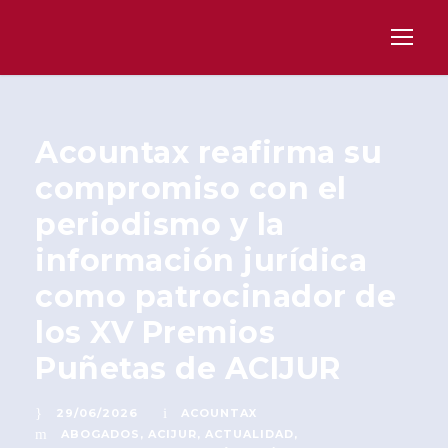
Acountax reafirma su
compromiso con el
periodismo y la
información jurídica
como patrocinador de
los XV Premios
Puñetas de ACIJUR
29/06/2026
ACOUNTAX
ABOGADOS
,
ACIJUR
,
ACTUALIDAD
,