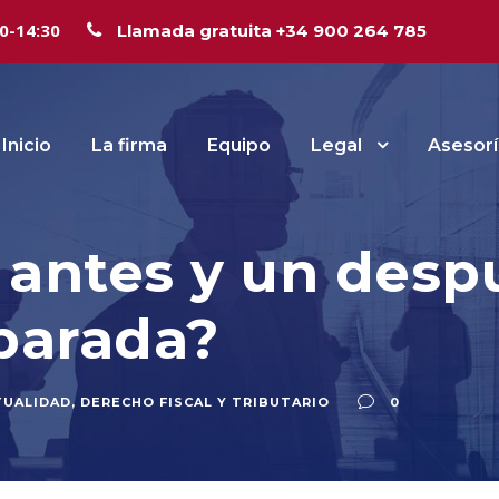
00-14:30
Llamada gratuita +34 900 264 785
Inicio
La firma
Equipo
Legal
Asesorí
antes y un despu
parada?
TUALIDAD
,
DERECHO FISCAL Y TRIBUTARIO
0