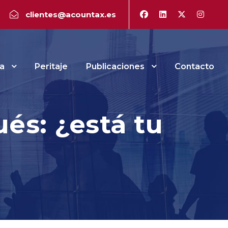
clientes@acountax.es
a
Peritaje
Publicaciones
Contacto
és: ¿está tu