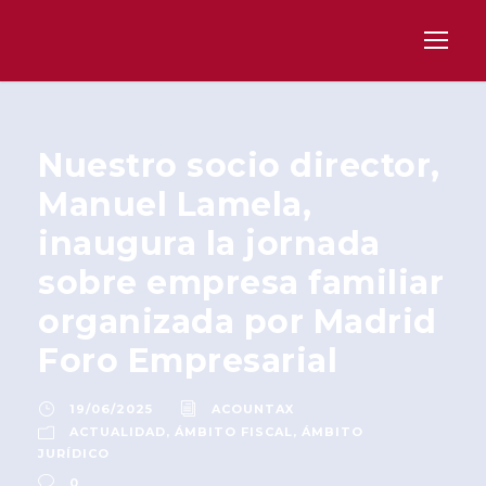
Nuestro socio director,
Manuel Lamela,
inaugura la jornada
sobre empresa familiar
organizada por Madrid
Foro Empresarial
19/06/2025
ACOUNTAX
ACTUALIDAD
,
ÁMBITO FISCAL
,
ÁMBITO
JURÍDICO
0