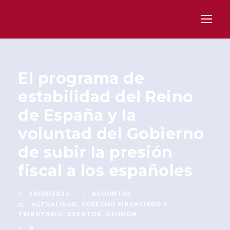
El programa de
estabilidad del Reino
de España y la
voluntad del Gobierno
de subir la presión
fiscal a los españoles
20/05/2022
ACOUNTAX
ACTUALIDAD
,
DERECHO FINANCIERO Y
TRIBUTARIO
,
EVENTOS
,
OPINIÓN
0