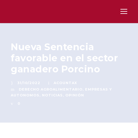
Nueva Sentencia
favorable en el sector
ganadero Porcino
31/10/2022
ACOUNTAX
DERECHO AGROALIMENTARIO
,
EMPRESAS Y
AUTONOMOS
,
NOTICIAS
,
OPINIÓN
0