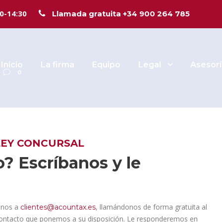
TO REFUNDIDO 
00-14:30
Llamada gratuita +34 900 264 785
Inicio
La firma
Equipo
Legal
Asesorí
0
LEY CONCURSAL
? Escríbanos y le
onos a
, llamándonos de forma gratuita al
clientes@acountax.es
 contacto que ponemos a su disposición. Le responderemos en