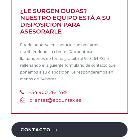
¿LE SURGEN DUDAS?
NUESTRO EQUIPO ESTÁ A SU
DISPOSICIÓN PARA
ASESORARLE
Puede ponerse en contacto con nosotros
escribiéndonos a clientes@acountax.es,
llamándonos de forma gratuita al 900 264 785 o
rellenando el siguiente formulario de contacto que
ponemos a su disposición. Le responderemos en
menos de 24 horas.
+34 900 264 785
clientes@acountax.es
CONTACTO