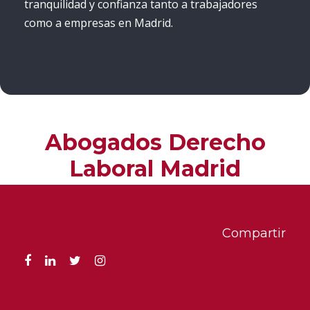
tranquilidad y confianza tanto a trabajadores
como a empresas en Madrid.
Abogados Derecho
Laboral Madrid
En
Acountax Madrid
ponemos a tu
disposición un equipo de
Abogados
Compartir
Derecho Laboral Madrid
con amplia
experiencia en
Derecho Laboral y
Seguridad Social
. Colaboramos con la
dirección y los departamentos de RR. HH.