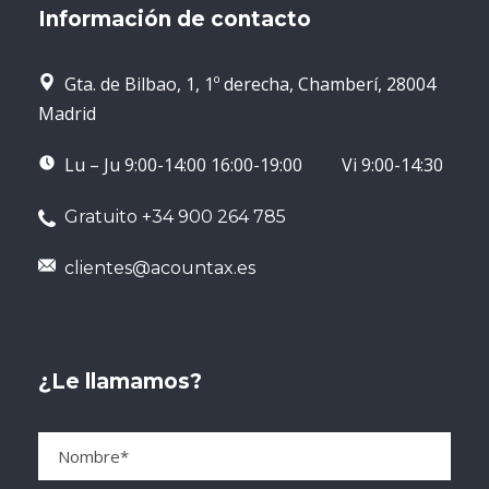
Derecho Laboral
Información de contacto
en Madrid?
Gta. de Bilbao, 1, 1º derecha, Chamberí, 28004
Contar con
Abogados Derecho Laboral
Madrid
Madrid
especializados marca la diferencia
Lu – Ju 9:00-14:00 16:00-19:00 Vi 9:00-14:30
cuando necesitas
seguridad jurídica
,
rapidez de respuesta y criterios
Gratuito +34 900 264 785
actualizados. Estas son algunas razones por
las que empresas y particulares confían en
clientes@acountax.es
nosotros:
Especialización real en Derecho
Laboral:
Equipo dedicado
¿Le llamamos?
exclusivamente a esta área, con
dominio de normativa, criterios
judiciales y práctica ante
SMAC y
Juzgados de lo Social en Madrid
.