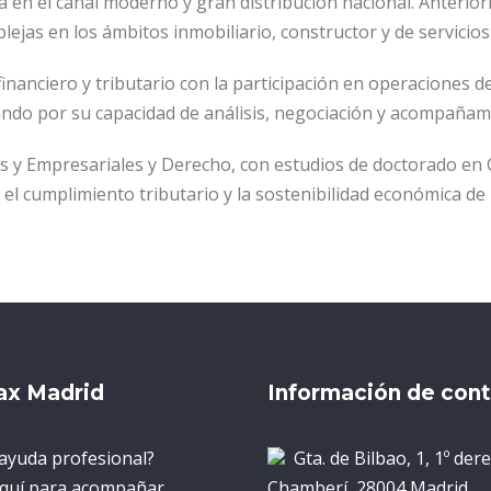
ia en el canal moderno y gran distribución nacional. Anterio
jas en los ámbitos inmobiliario, constructor y de servicios
financiero y tributario con la participación en operaciones
cando por su capacidad de análisis, negociación y acompaña
 y Empresariales y Derecho, con estudios de doctorado en C
, el cumplimiento tributario y la sostenibilidad económica de
ax Madrid
Información de con
ayuda profesional?
Gta. de Bilbao, 1, 1º der
quí para acompañar
Chamberí, 28004 Madrid