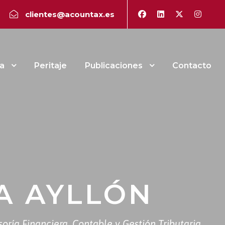
clientes@acountax.es
a
Peritaje
Publicaciones
Contacto
ÚA AYLLÓN
oría Financiera, Contable y Gestión Tributaria