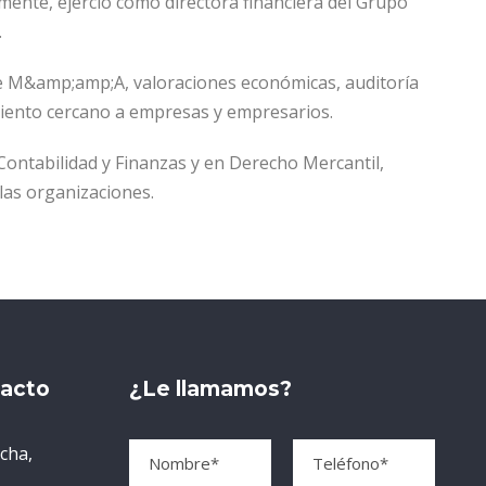
rmente, ejerció como directora financiera del Grupo
.
 de M&amp;amp;A, valoraciones económicas, auditoría
miento cercano a empresas y empresarios.
ontabilidad y Finanzas y en Derecho Mercantil,
 las organizaciones.
tacto
¿Le llamamos?
echa,