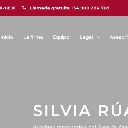
00-14:30
Llamada gratuita +34 900 264 785
Inicio
La firma
Equipo
Legal
Asesorí
SILVIA R
Asociada responsable del Área de Ases