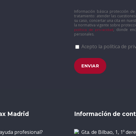
Información básica protección de 
tratamiento: atender las cuestione
su caso, concertar una cita en nue
la normativa vigente sobre protecci
, donde enc
política de privacidad
personales.
Acepto la política de pri
ax Madrid
Información de con
ayuda profesional?
Gta. de Bilbao, 1, 1º der