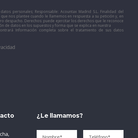
datos personales; Responsable: Acountax Madrid S.L. Finalidad del
s que nos plantee cuando le llamemos en respuesta a su petición y, en
stro despacho. Derechos: puede ejercitar los derechos que le reconoce
ón de datos en los supuestos y forma que se explica en nuestra
ontrará Información completa sobre el tratamiento de sus datos
vacidad
tacto
¿Le llamamos?
echa,