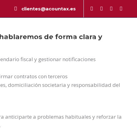
clientes@acountax.es
 hablaremos de forma clara y
a
Peritaje
Publicaciones
Contacto
endario fiscal y gestionar notificaciones
firmar contratos con terceros
les, domiciliación societaria y responsabilidad del
a anticiparte a problemas habituales y reforzar la
.