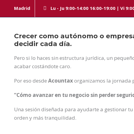
Madrid
Lu - Ju 9:00-14:00 16:00-19:00 | Vi 9:0
Crecer como autónomo o empresa
decidir cada día.
Pero si lo haces sin estructura jurídica, un peque
acabar costándote caro.
Por eso desde
Acountax
organizamos la jornada p
“Cómo avanzar en tu negocio sin perder segurid
Una sesión diseñada para ayudarte a gestionar tu
orden y más tranquilidad.