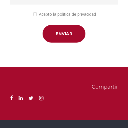
Estudios y Dictámenes Legales
:
Elaboramos estudios y dictámenes
Acepto la política de privacidad
jurídicos técnicos sobre cuestiones
normativas que afectan a las actividades
de nuestros clientes dentro del sector
agroalimentario, ya sea a nivel local,
nacional o internacional.
Asesoramiento en Cumplimiento
Normativo
: Ayudamos a las empresas a
garantizar que sus operaciones cumplan
con la normativa vigente, como la
Compartir
normativa de seguridad alimentaria
,
etiquetado de productos
,
normativas
de control sanitario
y
regulaciones
medioambientales
que afectan a la
producción y distribución de productos
agroalimentarios.