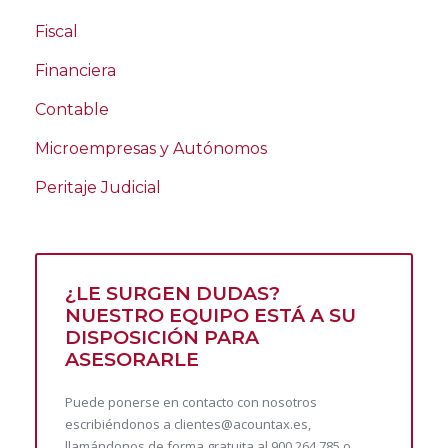
especializados en Derecho Agroalimentario.
Fiscal
Desde productores hasta grandes empresas y
Financiera
cooperativas, ofrecemos
asesoría legal
integral
para proteger los intereses de
Contable
nuestros clientes en todas las fases de la
Microempresas y Autónomos
cadena de valor agroalimentaria.
Peritaje Judicial
¿Qué servicios
ofrecemos en
Derecho
¿LE SURGEN DUDAS?
Agroalimentario?
NUESTRO EQUIPO ESTÁ A SU
DISPOSICIÓN PARA
ASESORARLE
Nuestros servicios están orientados a cubrir
las necesidades de los actores clave dentro de
Puede ponerse en contacto con nosotros
la cadena agroalimentaria, adaptando nuestro
escribiéndonos a clientes@acountax.es,
llamándonos de forma gratuita al 900 264 785 o