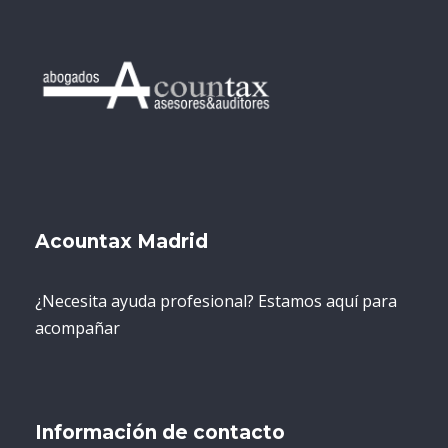
Procedimientos Sancionadores y
Litigios
: Representamos a nuestros
clientes en procedimientos sancionadores
ante las autoridades competentes, así
como en litigios administrativos y
judiciales que puedan surgir en el sector
agroalimentario.
Responsabilidad Civil, Penal, Laboral y
Administrativa
: Brindamos asesoría
Acountax Madrid
integral en relación con la
responsabilidad legal
que puedan
¿Necesita ayuda profesional? Estamos aquí para
enfrentar las empresas agroalimentarias,
acompañar
tanto en el ámbito
civil
como en el
penal
,
laboral
y
administrativo
, garantizando
que sus intereses estén debidamente
defendidos ante cualquier reclamación.
Información de contacto