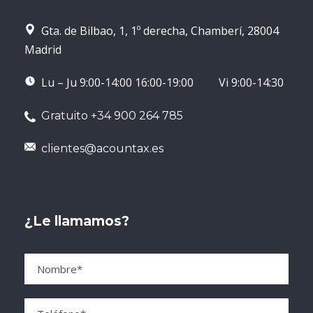
Asesoramiento en Fusiones,
Adquisiciones y Reestructuraciones
:
Gta. de Bilbao, 1, 1º derecha, Chamberí, 28004
Proporcionamos asesoramiento
Madrid
especializado en operaciones de
fusiones
y
adquisiciones
(M&A), así como en
Lu – Ju 9:00-14:00 16:00-19:00 Vi 9:00-14:30
reestructuraciones empresariales dentro
del sector agroalimentario, adaptando los
Gratuito +34 900 264 785
procesos legales a las particularidades de
clientes@acountax.es
este sector.
Asesoramiento
Especializado para
¿Le llamamos?
PYMES
Aunque las pequeñas y medianas empresas
(PYMES) agroalimentarias no cuenten con la