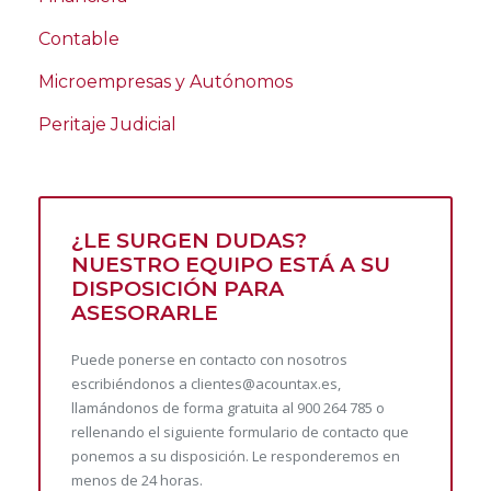
El
Compliance
es un sistema de control y
Contable
prevención de riesgos legales dentro de una
persona jurídica. Su principal objetivo es
Microempresas y Autónomos
asegurar el cumplimiento de la normativa
Peritaje Judicial
vigente y minimizar la posibilidad de que se
cometan delitos dentro de la organización. Con
la reforma del
Código Penal en 2010
, las
personas jurídicas pueden ser responsables de
¿LE SURGEN DUDAS?
los delitos cometidos por en su seno si no
NUESTRO EQUIPO ESTÁ A SU
cuentan con sistemas adecuados de
DISPOSICIÓN PARA
prevención.
ASESORARLE
¿Por qué necesita
Puede ponerse en contacto con nosotros
escribiéndonos a clientes@acountax.es,
un abogado
llamándonos de forma gratuita al 900 264 785 o
rellenando el siguiente formulario de contacto que
especializado en
ponemos a su disposición. Le responderemos en
menos de 24 horas.