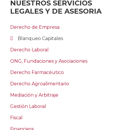
Empresa con los
NUESTROS SERVICIOS
LEGALES Y DE ASESORIA
Mejores Expertos
Derecho de Empresa
El
Compliance
se ha convertido en un pilar
esencial para cualquier persona jurídica que
Blanqueo Capitales
desee operar dentro del marco legal, evitando
Derecho Laboral
sanciones y riesgos penales. En
Madrid
, contar
con un equipo de
abogados especializados
ONG, Fundaciones y Asociaciones
en Compliance
es crucial para garantizar la
Derecho Farmacéutico
seguridad jurídica de tu organización.
Derecho Agroalimentario
¿Qué es el
Mediación y Arbitraje
Compliance y por
Gestión Laboral
qué es esencial?
Fiscal
Financiera