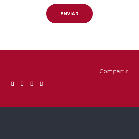
Principales Riesgos
Legales y la
Importancia del
Corporate
Compliance
Compartir
Los abogados de
Corporate Compliance en
Madrid
identifican y mitigan los siguientes
riesgos:
Responsabilidad
Penal de la