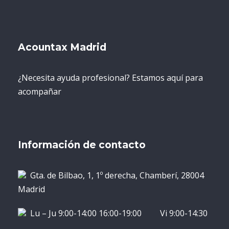
persona jurídica
Si un empleado o un directivo cometen un
Acountax Madrid
delito en el ejercicio de sus funciones, la
empresa podría ser penalmente responsable si
no ha implementado medidas de control
¿Necesita ayuda profesional? Estamos aquí para
efectivas.
acompañar
Sanciones Económicas y
Administrativas
Información de contacto
El incumplimiento de normativas puede
resultar en sanciones millonarias, dañando
Gta. de Bilbao, 1, 1º derecha, Chamberí, 28004
gravemente la situación financiera de la
Madrid
persona jurídica.
Lu – Ju 9:00-14:00 16:00-19:00 Vi 9:00-14:30
Pérdida de Reputación