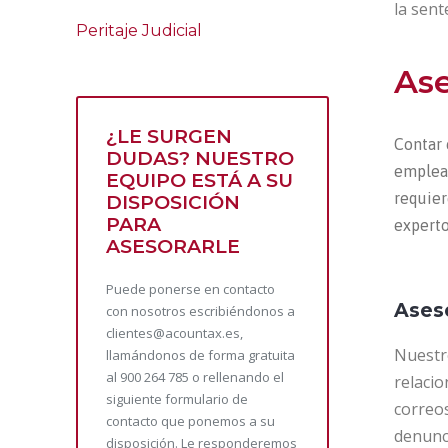
la sente
Peritaje Judicial
Ase
¿LE SURGEN
Contar 
DUDAS? NUESTRO
emplead
EQUIPO ESTÁ A SU
requier
DISPOSICIÓN
PARA
experto
ASESORARLE
Puede ponerse en contacto
Ases
con nosotros escribiéndonos a
clientes@acountax.es,
Nuestr
llamándonos de forma gratuita
al 900 264 785 o rellenando el
relacio
siguiente formulario de
correos
contacto que ponemos a su
denunci
disposición. Le responderemos