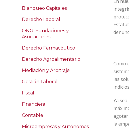
En nues
Blanqueo Capitales
integr
protecc
Derecho Laboral
Estatut
ONG, Fundaciones y
denunci
Asociaciones
Derecho Farmacéutico
Derecho Agroalimentario
Como e
Mediación y Arbitraje
sistemá
las sol
Gestión Laboral
indicio
Fiscal
Ya sea 
Financiera
máximo 
Contable
agotar 
la empa
Microempresas y Autónomos