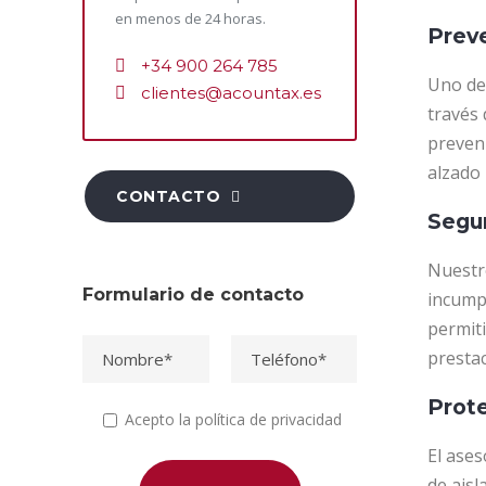
en menos de 24 horas.
Preve
+34 900 264 785
Uno de 
clientes@acountax.es
través 
preveni
alzado 
CONTACTO
Segur
Nuestro
Formulario de contacto
incump
permit
presta
Prote
Acepto la política de privacidad
El ase
de aisl