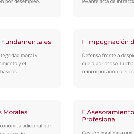
ón por desempleo.
levante acta de infracc
s Fundamentales
Impugnación de
ntegridad moral y
Defensa frente a despi
amiento y el
queja por acoso. Lucha
básicos.
reincorporación o el c
s Morales
Asesoramiento 
Profesional
conómica adicional por
Gestión legal para que
n la Ley de