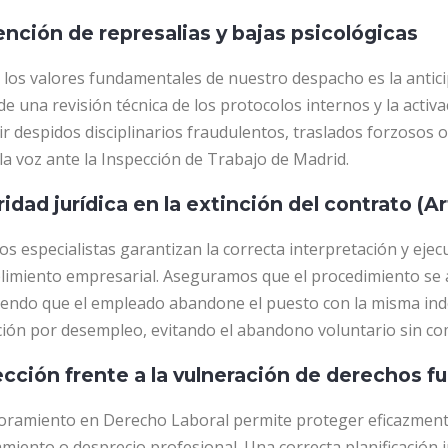
nción de represalias y bajas psicológicas
los valores fundamentales de nuestro despacho es la anticip
de una revisión técnica de los protocolos internos y la acti
r despidos disciplinarios fraudulentos, traslados forzosos 
la voz ante la Inspección de Trabajo de Madrid.
idad jurídica en la extinción del contrato (Ar
s especialistas garantizan la correcta interpretación y ejecu
limiento empresarial. Aseguramos que el procedimiento se a
iendo que el empleado abandone el puesto con la misma ind
ción por desempleo, evitando el abandono voluntario sin c
cción frente a la vulneración de derechos 
soramiento en Derecho Laboral permite proteger eficazmente
amiento o desprecio profesional. Una correcta planificación ju