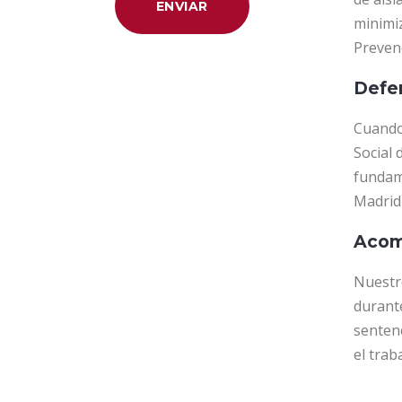
minimi
Preven
Defen
Cuando 
Social
fundame
Madrid 
Acomp
Nuestro
durante
senten
el trab