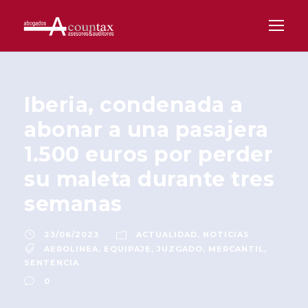
Iberia, condenada a
abonar a una pasajera
1.500 euros por perder
su maleta durante tres
semanas
23/06/2023
ACTUALIDAD
,
NOTICIAS
AEROLINEA
,
EQUIPAJE
,
JUZGADO
,
MERCANTIL
,
SENTENCIA
0