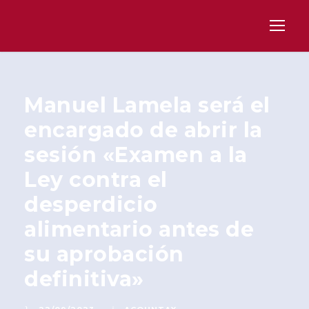
Manuel Lamela será el
encargado de abrir la
sesión «Examen a la
Ley contra el
desperdicio
alimentario antes de
su aprobación
definitiva»