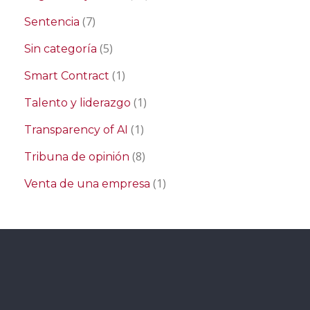
(7)
Sentencia
(5)
Sin categoría
(1)
Smart Contract
(1)
Talento y liderazgo
(1)
Transparency of AI
(8)
Tribuna de opinión
(1)
Venta de una empresa