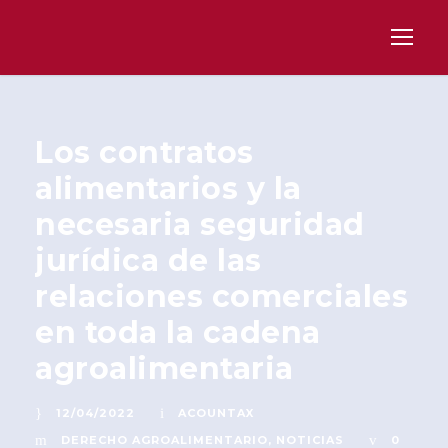
Los contratos
alimentarios y la
necesaria seguridad
jurídica de las
relaciones comerciales
en toda la cadena
agroalimentaria
12/04/2022
ACOUNTAX
DERECHO AGROALIMENTARIO
,
NOTICIAS
0