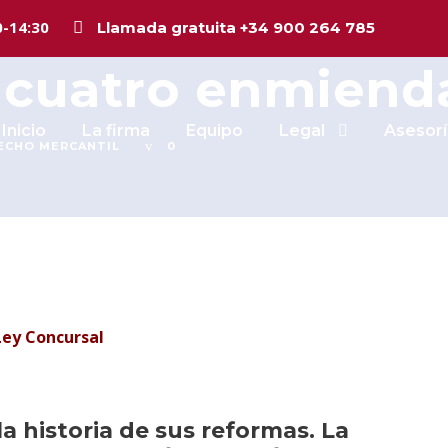
cursal se retrasa
0-14:30
Llamada gratuita +34 900 264 785
 cuatro enmiend
Inicio
La firma
Equipo
Legal
Asesorí
ECHO MERCANTIL
0
Ley Concursal
 la historia de sus reformas.
La