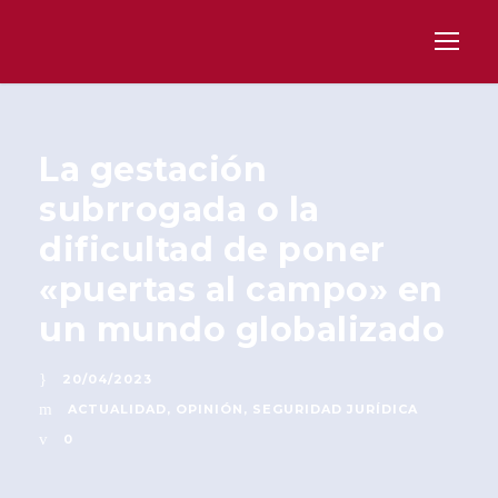
La gestación
subrrogada o la
dificultad de poner
«puertas al campo» en
un mundo globalizado
20/04/2023
ACTUALIDAD
,
OPINIÓN
,
SEGURIDAD JURÍDICA
0