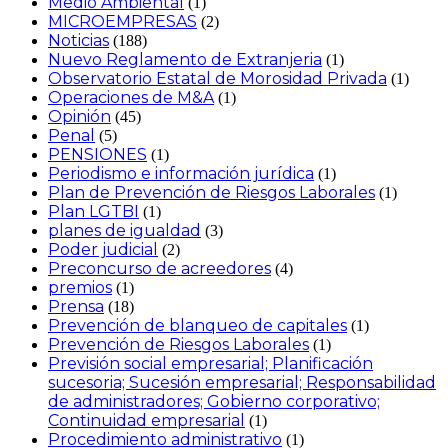
Medio Ambiental
(1)
MICROEMPRESAS
(2)
Noticias
(188)
Nuevo Reglamento de Extranjeria
(1)
Observatorio Estatal de Morosidad Privada
(1)
Operaciones de M&A
(1)
Opinión
(45)
Penal
(5)
PENSIONES
(1)
Periodismo e información jurídica
(1)
Plan de Prevención de Riesgos Laborales
(1)
Plan LGTBI
(1)
planes de igualdad
(3)
Poder judicial
(2)
Preconcurso de acreedores
(4)
premios
(1)
Prensa
(18)
Prevención de blanqueo de capitales
(1)
Prevención de Riesgos Laborales
(1)
Previsión social empresarial; Planificación
sucesoria; Sucesión empresarial; Responsabilidad
de administradores; Gobierno corporativo;
Continuidad empresarial
(1)
Procedimiento administrativo
(1)