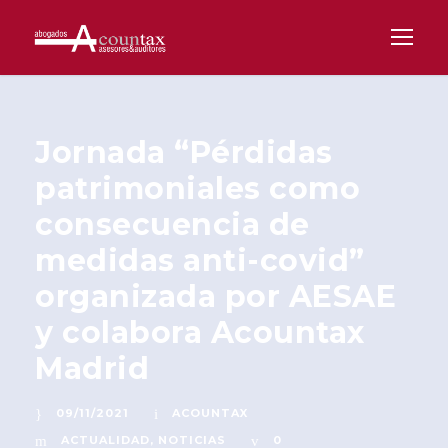
Jornada “Pérdidas
patrimoniales como
consecuencia de
medidas anti-covid”
organizada por AESAE
y colabora Acountax
Madrid
09/11/2021
ACOUNTAX
ACTUALIDAD
,
NOTICIAS
0