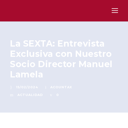
La SEXTA: Entrevista
Exclusiva con Nuestro
Socio Director Manuel
Lamela
15/02/2024
ACOUNTAX
ACTUALIDAD
0